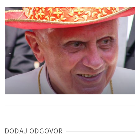
Se Benedikt XVI. spreneveda ali laže?
DODAJ ODGOVOR