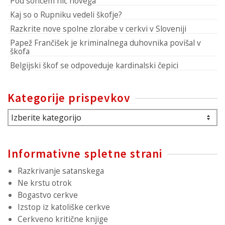
Pod soncem nič novega
Kaj so o Rupniku vedeli škofje?
Razkrite nove spolne zlorabe v cerkvi v Sloveniji
Papež Frančišek je kriminalnega duhovnika povišal v
škofa
Belgijski škof se odpoveduje kardinalski čepici
Kategorije prispevkov
Kategorije
prispevkov
Informativne spletne strani
Razkrivanje satanskega
Ne krstu otrok
Bogastvo cerkve
Izstop iz katoliške cerkve
Cerkveno kritične knjige