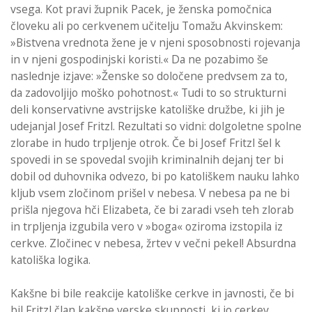
vsega. Kot pravi župnik Pacek, je ženska pomočnica
človeku ali po cerkvenem učitelju Tomažu Akvinskem:
»Bistvena vrednota žene je v njeni sposobnosti rojevanja
in v njeni gospodinjski koristi.« Da ne pozabimo še
naslednje izjave: »Ženske so določene predvsem za to,
da zadovoljijo moško pohotnost.« Tudi to so strukturni
deli konservativne avstrijske katoliške družbe, ki jih je
udejanjal Josef Fritzl. Rezultati so vidni: dolgoletne spolne
zlorabe in hudo trpljenje otrok. Če bi Josef Fritzl šel k
spovedi in se spovedal svojih kriminalnih dejanj ter bi
dobil od duhovnika odvezo, bi po katoliškem nauku lahko
kljub vsem zločinom prišel v nebesa. V nebesa pa ne bi
prišla njegova hči Elizabeta, če bi zaradi vseh teh zlorab
in trpljenja izgubila vero v »boga« oziroma izstopila iz
cerkve. Zločinec v nebesa, žrtev v večni pekel! Absurdna
katoliška logika.
Kakšne bi bile reakcije katoliške cerkve in javnosti, če bi
bil Fritzl član kakšne verske skupnosti, ki jo cerkev