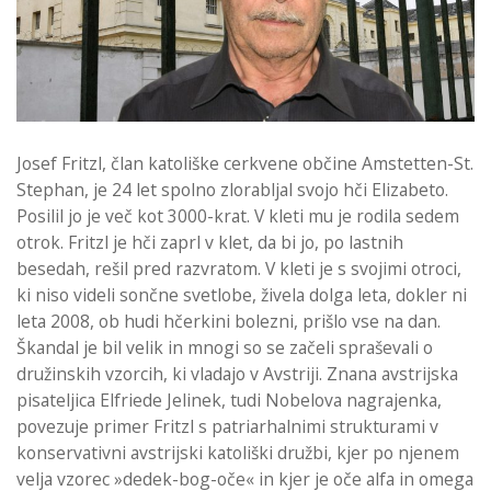
Josef Fritzl, član katoliške cerkvene občine Amstetten-St.
Stephan, je 24 let spolno zlorabljal svojo hči Elizabeto.
Posilil jo je več kot 3000-krat. V kleti mu je rodila sedem
otrok. Fritzl je hči zaprl v klet, da bi jo, po lastnih
besedah, rešil pred razvratom. V kleti je s svojimi otroci,
ki niso videli sončne svetlobe, živela dolga leta, dokler ni
leta 2008, ob hudi hčerkini bolezni, prišlo vse na dan.
Škandal je bil velik in mnogi so se začeli spraševali o
družinskih vzorcih, ki vladajo v Avstriji. Znana avstrijska
pisateljica Elfriede Jelinek, tudi Nobelova nagrajenka,
povezuje primer Fritzl s patriarhalnimi strukturami v
konservativni avstrijski katoliški družbi, kjer po njenem
velja vzorec »dedek-bog-oče« in kjer je oče alfa in omega