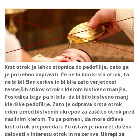
Krst otrok je lahko stopnica do pedofilije, zato ga
je potrebno odpraviti.
Če ne bi bilo krsta otrok, ta
ne bi bil član cerkve in bi bila zato verjetnost
tesnejših stikov otrok s klerom bistveno manjša.
Posledica tega pa bi bila, da bi bilo bistveno manj
kleriške pedofilije. Zato je odprava krsta otrok
eden izmed bistvenih ukrepov za zaščito otrok pred
nasilnim klerom. To pa pomeni, da
mora država
krst otrok prepovedati. Po ustavi je namreč dolžna
delovati v interesu otrok in ne cerkve.
Ukrepi za