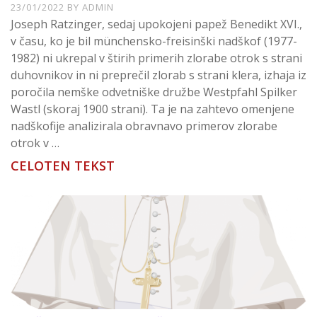
23/01/2022
BY
ADMIN
Joseph Ratzinger, sedaj upokojeni papež Benedikt XVI.,
v času, ko je bil münchensko-freisinški nadškof (1977-
1982) ni ukrepal v štirih primerih zlorabe otrok s strani
duhovnikov in ni preprečil zlorab s strani klera, izhaja iz
poročila nemške odvetniške družbe Westpfahl Spilker
Wastl (skoraj 1900 strani). Ta je na zahtevo omenjene
nadškofije analizirala obravnavo primerov zlorabe
otrok v …
CELOTEN TEKST