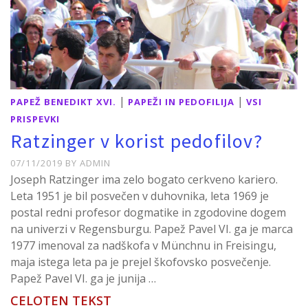
|
|
PAPEŽ BENEDIKT XVI.
PAPEŽI IN PEDOFILIJA
VSI
PRISPEVKI
Ratzinger v korist pedofilov?
07/11/2019
BY
ADMIN
Joseph Ratzinger ima zelo bogato cerkveno kariero.
Leta 1951 je bil posvečen v duhovnika, leta 1969 je
postal redni profesor dogmatike in zgodovine dogem
na univerzi v Regensburgu. Papež Pavel VI. ga je marca
1977 imenoval za nadškofa v Münchnu in Freisingu,
maja istega leta pa je prejel škofovsko posvečenje.
Papež Pavel VI. ga je junija …
CELOTEN TEKST