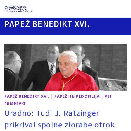
PAPEŽ BENEDIKT XVI.
|
|
PAPEŽ BENEDIKT XVI.
PAPEŽI IN PEDOFILIJA
VSI
PRISPEVKI
Uradno: Tudi J. Ratzinger
prikrival spolne zlorabe otrok