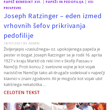
|
|
PAPEŽ BENEDIKT XVI.
PAPEŽI IN PEDOFILIJA
VSI
PRISPEVKI
Joseph Ratzinger – eden izmed
vrhovnih šefov prikrivanja
pedofilije
18/07/2021
BY
ADMIN
Življenjepis »zaslužnega« oz. upokojenega papeža je
pester in bogat. Joseph Ratzinger se je rodil 16. aprila
1927 v kraju Marktl ob reki Inn v škofiji Passau v
Nemčiji. Proti koncu 2. svetovne vojne je kot vojak
nacistične Nemčije tako ali drugače sodeloval v največji
klavnici v znani zgodovini. Ali je mogoče kot vojak ubil
kakšnega nekatolika …
CELOTEN TEKST