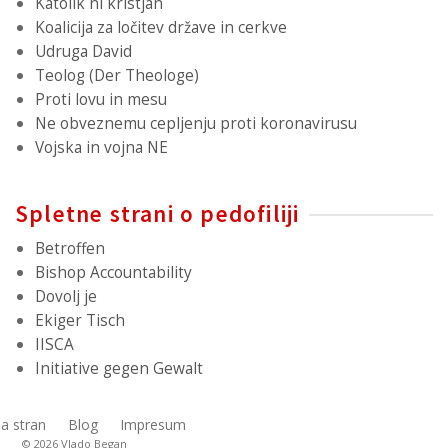
Katolik ni kristjan
Koalicija za ločitev države in cerkve
Udruga David
Teolog (Der Theologe)
Proti lovu in mesu
Ne obveznemu cepljenju proti koronavirusu
Vojska in vojna NE
Spletne strani o pedofiliji
Betroffen
Bishop Accountability
Dovolj je
Ekiger Tisch
IISCA
Initiative gegen Gewalt
a stran
Blog
Impresum
© 2026 Vlado Began