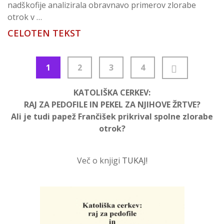
nadškofije analizirala obravnavo primerov zlorabe
otrok v …
CELOTEN TEKST
Številčenje
1
2
3
4
prispevkov
KATOLIŠKA CERKEV:
RAJ ZA PEDOFILE IN PEKEL ZA NJIHOVE ŽRTVE?
Ali je tudi papež Frančišek prikrival spolne zlorabe
otrok?
Več o knjigi
TUKAJ!