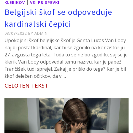
|
KLERIKOV
VSI PRISPEVKI
Belgijski škof se odpoveduje
kardinalski čepici
03/08/2022
BY
ADMIN
Upokojeni škof belgijske škofije Genta Lucas Van Looy
naj bi postal kardinal, kar bi se zgodilo na konzistoriju
27. avgusta tega leta. Toda to se ne bo zgodilo, saj se je
klerik Van Looy odpovedal temu nazivu, kar je papež
Frančišek tudi sprejel. Zakaj je prišlo do tega? Ker je bil
škof deležen očitkov, da v …
CELOTEN TEKST