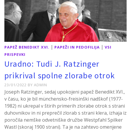
|
|
PAPEŽ BENEDIKT XVI.
PAPEŽI IN PEDOFILIJA
VSI
PRISPEVKI
Uradno: Tudi J. Ratzinger
prikrival spolne zlorabe otrok
23/01/2022
BY
ADMIN
Joseph Ratzinger, sedaj upokojeni papež Benedikt XVI.,
v času, ko je bil münchensko-freisinški nadškof (1977-
1982) ni ukrepal v štirih primerih zlorabe otrok s strani
duhovnikov in ni preprečil zlorab s strani klera, izhaja iz
poročila nemške odvetniške družbe Westpfahl Spilker
Wastl (skoraj 1900 strani). Ta je na zahtevo omenjene