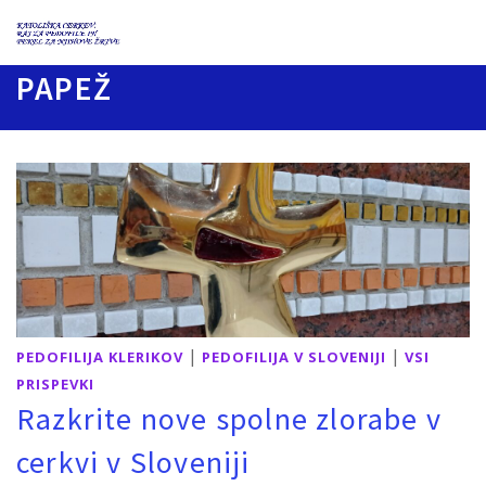
PAPEŽ
|
|
PEDOFILIJA KLERIKOV
PEDOFILIJA V SLOVENIJI
VSI
PRISPEVKI
Razkrite nove spolne zlorabe v
cerkvi v Sloveniji