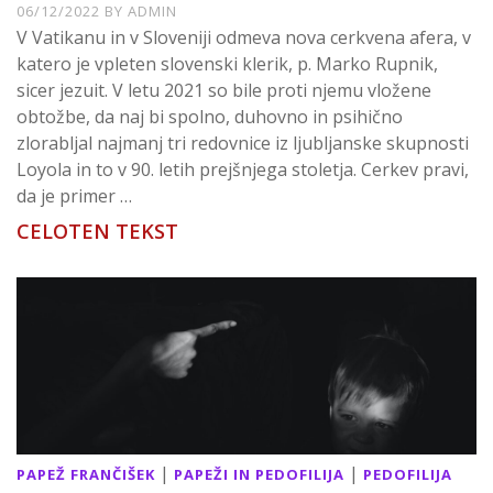
06/12/2022
BY
ADMIN
V Vatikanu in v Sloveniji odmeva nova cerkvena afera, v
katero je vpleten slovenski klerik, p. Marko Rupnik,
sicer jezuit. V letu 2021 so bile proti njemu vložene
obtožbe, da naj bi spolno, duhovno in psihično
zlorabljal najmanj tri redovnice iz ljubljanske skupnosti
Loyola in to v 90. letih prejšnjega stoletja. Cerkev pravi,
da je primer …
CELOTEN TEKST
|
|
PAPEŽ FRANČIŠEK
PAPEŽI IN PEDOFILIJA
PEDOFILIJA