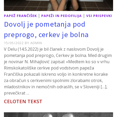
|
|
PAPEŽ FRANČIŠEK
PAPEŽI IN PEDOFILIJA
VSI PRISPEVKI
Dovolj je pometanja pod
preprogo, cerkev je bolna
15/05/2022
BY
ADMIN
V Delu (14.5.2022) je bil članek z naslovom Dovolj je
pometanja pod preprogo, Cerkev je bolna. Med drugim
je novinar N. Mihajlović zapisal: »Medtem ko so v vrhu
Rimskokatoliške cerkve pod vodstvom papeža
Frančiška pokazali iskreno voljo in konkretne korake
za obračun s cerkvenimi spolnimi zlorabami otrok,
mladostnikov in nemočnih odraslih, se v Sloveniji […],
prevečkrat …
CELOTEN TEKST