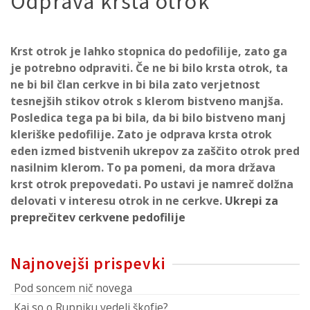
Odprava krsta otrok
Krst otrok je lahko stopnica do pedofilije, zato ga
je potrebno odpraviti.
Če ne bi bilo krsta otrok, ta
ne bi bil član cerkve in bi bila zato verjetnost
tesnejših stikov otrok s klerom bistveno manjša.
Posledica tega pa bi bila, da bi bilo bistveno manj
kleriške pedofilije. Zato je odprava krsta otrok
eden izmed bistvenih ukrepov za zaščito otrok pred
nasilnim klerom. To pa pomeni, da
mora država
krst otrok prepovedati. Po ustavi je namreč dolžna
delovati v interesu otrok in ne cerkve.
Ukrepi za
preprečitev cerkvene pedofilije
Najnovejši prispevki
Pod soncem nič novega
Kaj so o Rupniku vedeli škofje?